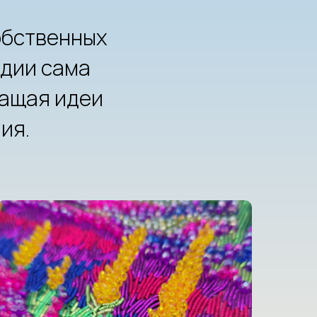
обственных
удии сама
ращая идеи
ия.