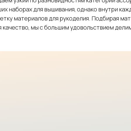
даем узкий по разновидностям категорий ассо
ших наборах для вышивания, однако внутри каж
етку материалов для рукоделия. Подбирая ма
я качество, мы с большим удовольствием делим